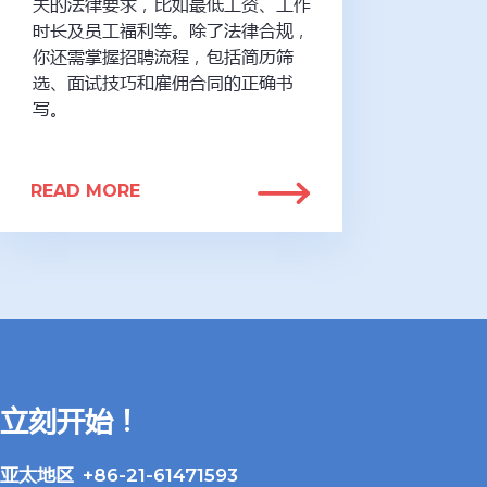
关的法律要求，比如最低工资、工作
时长及员工福利等。除了法律合规，
你还需掌握招聘流程，包括简历筛
选、面试技巧和雇佣合同的正确书
写。
READ MORE
立刻开始！
亚太地区 +86-21-61471593