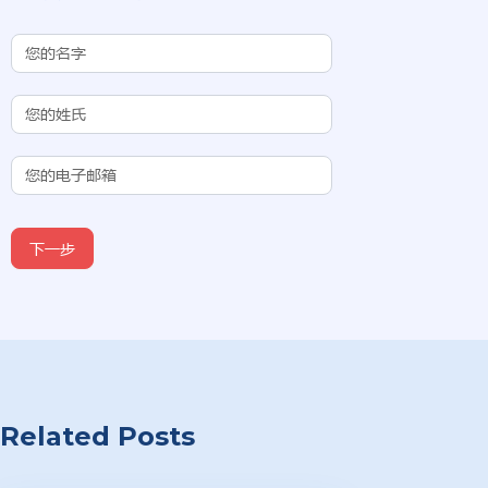
Contact Us
(Chinese
Subdomain)
下一步
Related Posts