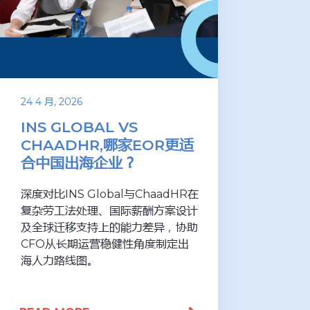
24 4 月, 2026
INS GLOBAL VS
CHAADHR,哪家EOR更适
合中国出海企业？
深度对比INS Global与ChaadHR在
复杂劳工法处理、国际薪酬方案设计
及全球迁移支持上的能力差异，协助
CFO从长期运营稳健性角度制定出
海人力路线图。