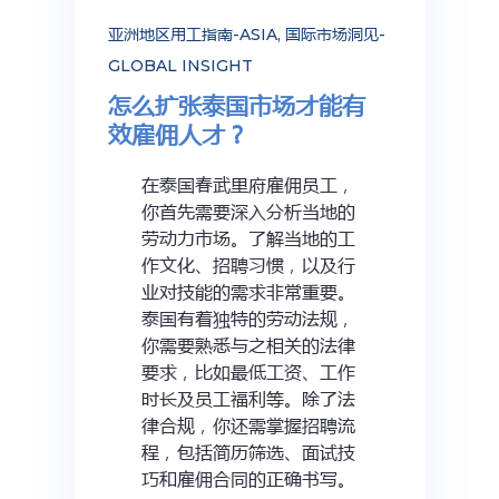
亚洲地区用工指南-ASIA
,
国际市场洞见-
GLOBAL INSIGHT
怎么扩张泰国市场才能有
效雇佣人才？
在泰国春武里府雇佣员工，
你首先需要深入分析当地的
劳动力市场。了解当地的工
作文化、招聘习惯，以及行
业对技能的需求非常重要。
泰国有着独特的劳动法规，
你需要熟悉与之相关的法律
要求，比如最低工资、工作
时长及员工福利等。除了法
律合规，你还需掌握招聘流
程，包括简历筛选、面试技
巧和雇佣合同的正确书写。