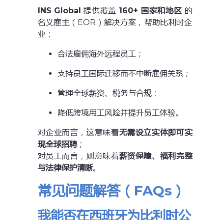
INS Global
提供覆盖
160+ 国家和地区
的
名义雇主（EOR）解决方案，帮助比利时企
业：
合法雇佣海外远程员工；
支持员工国际迁移而不中断雇佣关系；
管理全球薪资、税务与合规；
降低跨境用工风险并提升员工体验。
对企业而言，这意味着
无需设立实体即可实
现全球招聘
；
对员工而言，则意味着
薪资保障、福利完整
与法律保护清晰
。
常见问题解答（FAQs）
我能否在西班牙为比利时公