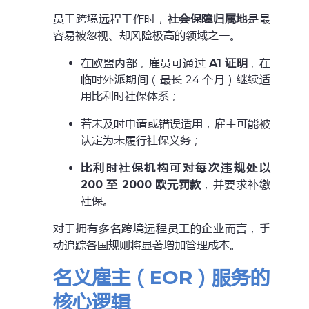
员工跨境远程工作时，
社会保障归属地
是最
容易被忽视、却风险极高的领域之一。
在欧盟内部，雇员可通过
A1 证明
，在
临时外派期间（最长 24 个月）继续适
用比利时社保体系；
若未及时申请或错误适用，雇主可能被
认定为未履行社保义务；
比利时社保机构可对每次违规处以
200 至 2000 欧元罚款
，并要求补缴
社保。
对于拥有多名跨境远程员工的企业而言，手
动追踪各国规则将显著增加管理成本。
名义雇主（EOR）服务的
核心逻辑