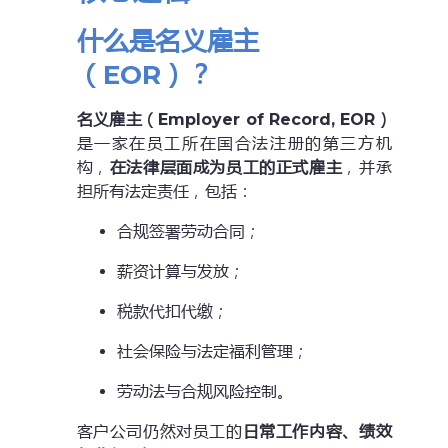
什么是名义雇主
（EOR）？
名义雇主（Employer of Record, EOR）
是一家在员工所在国合法注册的第三方机
构，
在法律层面成为员工的正式雇主
，并承
担所有法定责任，包括：
合规签署劳动合同；
薪资计算与发放；
税款代扣代缴；
社会保险与法定福利管理；
劳动法与合规风险控制。
客户公司仍然对员工的
日常工作内容、绩效