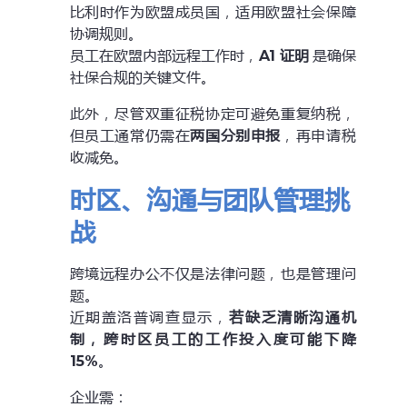
比利时作为欧盟成员国，适用欧盟社会保障
协调规则。
员工在欧盟内部远程工作时，
A1 证明
是确保
社保合规的关键文件。
此外，尽管双重征税协定可避免重复纳税，
但员工通常仍需在
两国分别申报
，再申请税
收减免。
时区、沟通与团队管理挑
战
跨境远程办公不仅是法律问题，也是管理问
题。
近期盖洛普调查显示，
若缺乏清晰沟通机
制，跨时区员工的工作投入度可能下降
15%
。
企业需：