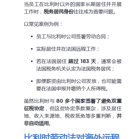
当员工在比利时以外的国家长期居住并开展
工作时，
税务居民身份
往往成为首要问题。
以常见案例为例：
员工与比利时公司签署劳动合同；
实际居住并在法国远程工作；
若在法国居住
超过 183 天
，通常会被
法国税务机关认定为法国税务居民；
即便薪资由比利时公司发放，也可能需
要在法国申报并缴纳个人所得税。
虽然比利时与
80 多个国家签署了避免双重
征税协定
，但这些协定条款复杂，涉及居住
地、收入来源地、税收抵免等多重判断，
并
非自动适用
。
比利时劳动法对海外远程