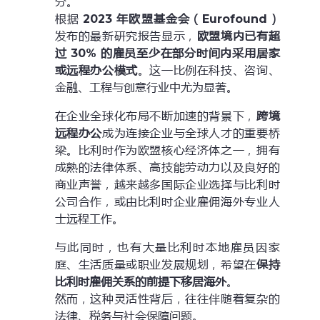
分。
根据
2023 年欧盟基金会（Eurofound）
发布的最新研究报告显示，
欧盟境内已有超
过 30% 的雇员至少在部分时间内采用居家
或远程办公模式
。这一比例在科技、咨询、
金融、工程与创意行业中尤为显著。
在企业全球化布局不断加速的背景下，
跨境
远程办公
成为连接企业与全球人才的重要桥
梁。比利时作为欧盟核心经济体之一，拥有
成熟的法律体系、高技能劳动力以及良好的
商业声誉，越来越多国际企业选择与比利时
公司合作，或由比利时企业雇佣海外专业人
士远程工作。
与此同时，也有大量比利时本地雇员因家
庭、生活质量或职业发展规划，希望在
保持
比利时雇佣关系的前提下移居海外
。
然而，这种灵活性背后，往往伴随着复杂的
法律、税务与社会保障问题。