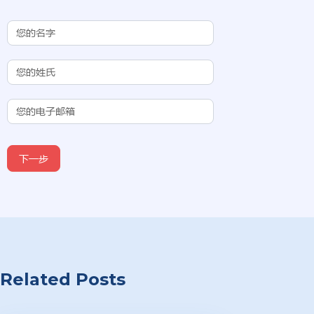
Contact Us
(Chinese
Subdomain)
下一步
Related Posts