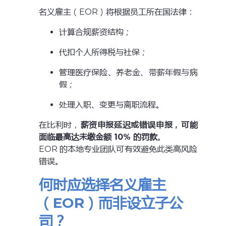
名义雇主（EOR）将根据员工所在国法律：
计算合规薪资结构；
代扣个人所得税与社保；
管理医疗保险、养老金、带薪年假与病
假；
处理入职、变更与离职流程。
在比利时，
薪资申报延迟或错误申报，可能
面临最高达未缴金额 10% 的罚款
。
EOR 的本地专业团队可有效避免此类高风险
错误。
何时应选择名义雇主
（EOR）而非设立子公
司？