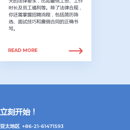
关的法律要求，比如最低工资、工作
时长及员工福利等。除了法律合规，
你还需掌握招聘流程，包括简历筛
选、面试技巧和雇佣合同的正确书
写。
READ MORE
立刻开始！
亚太地区 +86-21-61471593