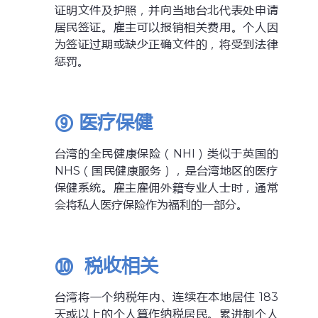
证明文件及护照，并向当地台北代表处申请
居民签证。雇主可以报销相关费用。个人因
为签证过期或缺少正确文件的，将受到法律
惩罚。
⑨
医疗保健
台湾的全民健康保险（NHI）类似于英国的
NHS（国民健康服务），是台湾地区的医疗
保健系统。雇主雇佣外籍专业人士时，通常
会将私人医疗保险作为福利的一部分。
⑩
税收相关
台湾将一个纳税年内、连续在本地居住 183
天或以上的个人算作纳税居民。累进制个人