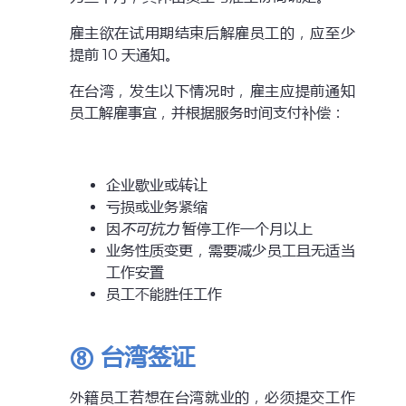
雇主欲在试用期结束后解雇员工的，应至少
提前 10 天通知。
在台湾，发生以下情况时，雇主应提前通知
员工解雇事宜，并根据服务时间支付补偿：
企业歇业或转让
亏损或业务紧缩
因
不可抗力
暂停工作一个月以上
业务性质变更，需要减少员工且无适当
工作安置
员工不能胜任工作
⑧ 台湾
签证
外籍员工若想在台湾就业的，必须提交工作