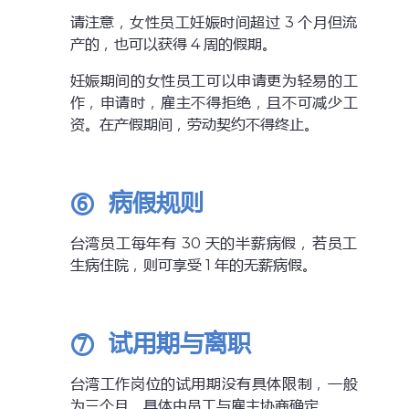
请注意，女性员工妊娠时间超过 3 个月但流
产的，也可以获得 4 周的假期。
妊娠期间的女性员工可以申请更为轻易的工
作，申请时，雇主不得拒绝，且不可减少工
资。在产假期间，劳动契约不得终止。
⑥
病假规则
台湾员工每年有 30 天的半薪病假，若员工
生病住院，则可享受 1 年的无薪病假。
⑦
试用期与离职
台湾工作岗位的试用期没有具体限制，一般
为三个月，具体由员工与雇主协商确定。