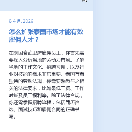
8 4 月, 2026
怎么扩张泰国市场才能有效
雇佣人才？
在泰国春武里府雇佣员工，你首先需
要深入分析当地的劳动力市场。了解
当地的工作文化、招聘习惯，以及行
业对技能的需求非常重要。泰国有着
独特的劳动法规，你需要熟悉与之相
关的法律要求，比如最低工资、工作
时长及员工福利等。除了法律合规，
你还需掌握招聘流程，包括简历筛
选、面试技巧和雇佣合同的正确书
写。