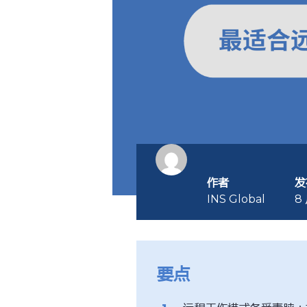
作者
发
INS Global
8 
要点