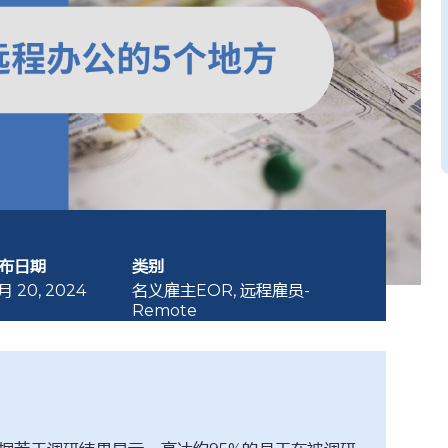
布日期
类别
月 20, 2024
名义雇主EOR
,
远程雇员-
Remote