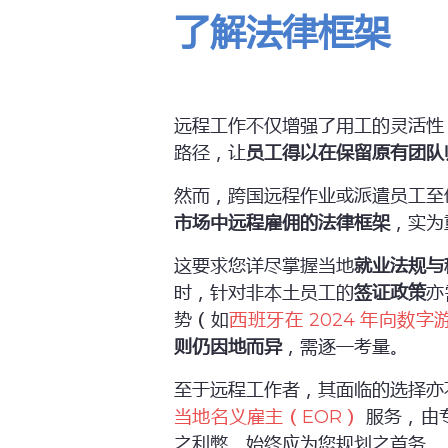
了解法律框架
远程工作不仅增强了用工的灵活性
路径，让
员工得以在保留原有团队
然而，跨国远程作业或派遣员工至
市场中远程雇佣的法律框架
，实为
这要求您详尽掌握当地
就业法规与
时，针对非本土员工的
签证政策
亦
势（如
西班牙在 2024 年向数
则仍因地而异
，需逐一考量。
至于远程工作者，其面临的选择亦
当地名义雇主（EOR）
服务，由
之利弊，始终应为您规划之首务。