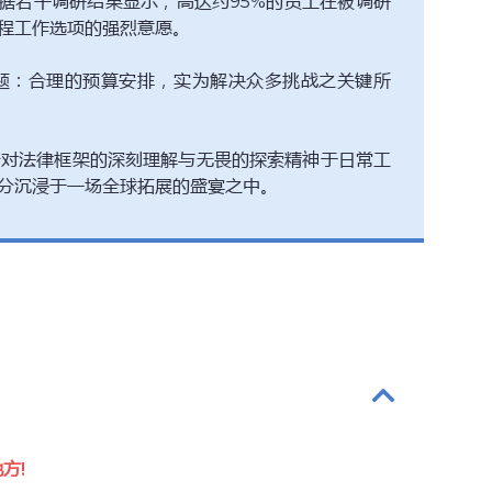
据若干调研结果显示，高达约95%的员工在被调研
程工作选项的强烈意愿。
题：合理的预算安排，实为解决众多挑战之关键所
对法律框架的深刻理解与无畏的探索精神于日常工
分沉浸于一场全球拓展的盛宴之中。
方!