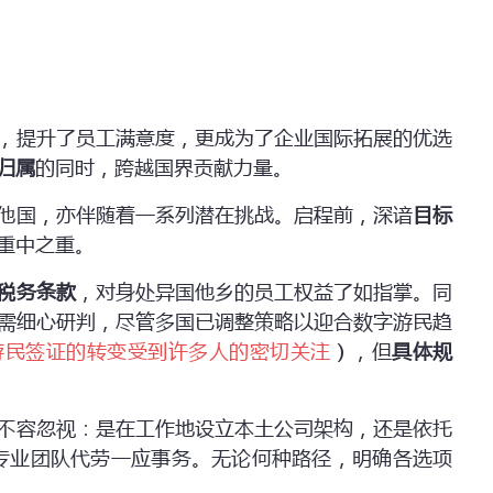
，提升了员工满意度，更成为了企业国际拓展的优选
归属
的同时，跨越国界贡献力量。
他国，亦伴随着一系列潜在挑战。启程前，深谙
目标
重中之重。
税务条款
，对身处异国他乡的员工权益了如指掌。同
需细心研判，尽管多国已调整策略以迎合数字游民趋
字游民签证的转变受到许多人的密切关注
），但
具体规
不容忽视：是在工作地设立本土公司架构，还是依托
专业团队代劳一应事务。无论何种路径，明确各选项