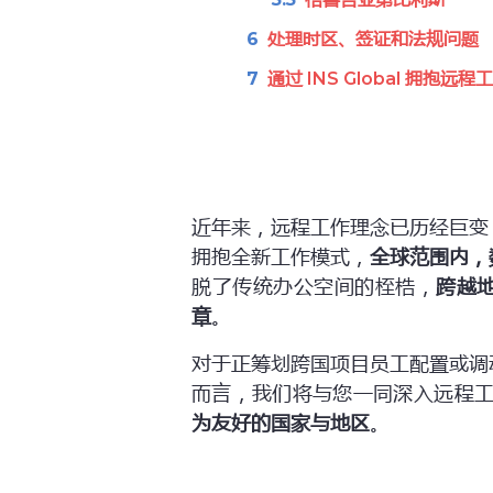
处理时区、签证和法规问题
通过 INS Global 拥抱远程
近年来，远程工作理念已历经巨变
拥抱全新工作模式，
全球范围内，
脱了传统办公空间的桎梏，
跨越
章
。
对于正筹划跨国项目员工配置或调
而言，我们将与您一同深入远程
为友好的国家与地区
。