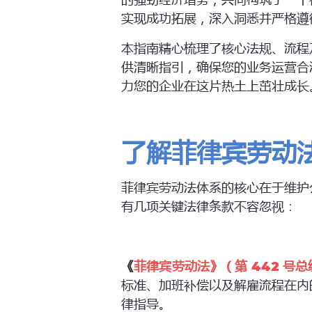
的强劲经济增势，共同构筑了一个
实现成功拓展，深入洞悉并严格遵
本指南精心梳理了核心法规、流程
供清晰指引，确保您的业务运营合
力您的企业在这片热土上茁壮成长
了解菲律宾劳动
菲律宾劳动法体系的核心在于维护
有几项关键法律条款不容忽视：
《
菲律宾劳动法
》
（第
442
号总
标准、加班补偿以及解雇流程在内
律指导。