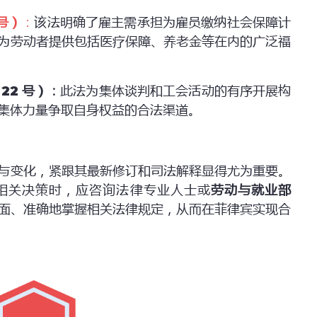
号）
：
该法明确了雇主需承担为雇员缴纳社会保障计
为劳动者提供包括医疗保障、养老金等在内的广泛福
22
号）：
此法为集体谈判和工会活动的有序开展构
集体力量争取自身权益的合法渠道。
与变化，紧跟其最新修订和司法解释显得尤为重要。
相关决策时，应咨询法律专业人士或
劳动与就业部
面、准确地掌握相关法律规定，从而在菲律宾实现合