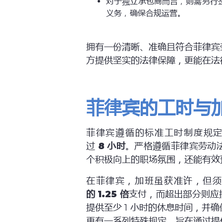
对于独立承包商而言，则需另行
义务，确保合规运营。
拥有一份清晰、准确且符合菲律宾
方提供坚实的法律保障，更能在法
菲律宾的工时与
菲律宾遵循的标准工时制度规定
过
8
小时
。严格遵循菲律宾劳动
个积极向上的职场氛围，还能有效
在菲律宾，加班虽获准许，但
的
1.25
倍
支付，而超出部分则应按
提供至少 1 小时的休息时间，并确
更有一系列特殊规定，旨在通过提