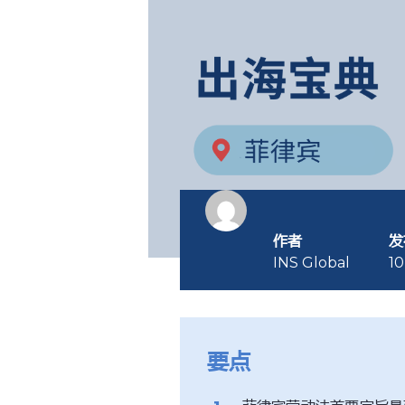
作者
发
INS Global
10
要点