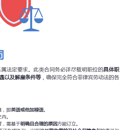
同
系属法定要求。此类合同务必详尽载明职位的
具体职
遇以及解雇条件等
，确保完全符合菲律宾劳动法的各
准，即
英语或他加禄语
。
之内。
管，需基于
明确且合理的原因
方能订立。