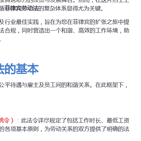
极具诱惑力的投资与发展舞台。然而，在这片热土上
循
菲律宾劳动法
的复杂体系显得尤为关键。
及行业最佳实践，旨在为您在菲律宾的扩张之旅中提
法合规，同时营造出一个和谐、高效的工作环境，助
。
法的基本
公平待遇与雇主及员工间的和谐关系。在此框架下，
统令）
：
此法令详尽规定了包括工作时长、最低工资
的各项基本原则，为劳动关系的双方提供了明确的法