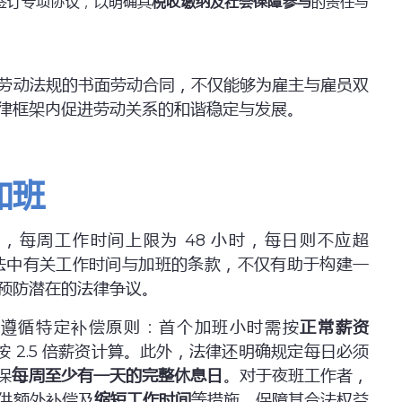
签订专项协议，以明确其
税收缴纳及社会保障参与
的责任与
劳动法规的书面劳动合同，不仅能够为雇主与雇员双
律框架内促进劳动关系的和谐稳定与发展。
加班
，每周工作时间上限为 48 小时，每日则不应超
法中有关工作时间与加班的条款，不仅有助于构建一
预防潜在的法律争议。
须遵循特定补偿原则：首个加班小时需按
正常薪资
 2.5 倍薪资计算。此外，法律还明确规定每日必须
保
每周至少有一天的完整休息日
。对于夜班工作者，
供额外补偿及
缩短工作时间
等措施，保障其合法权益