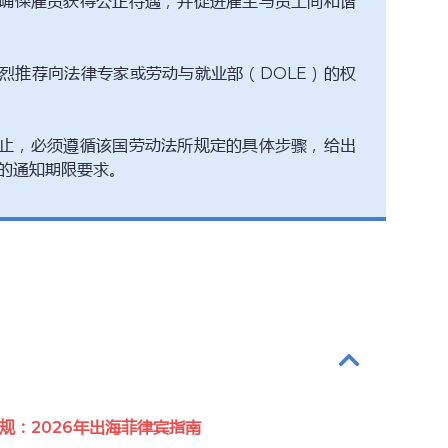
确保雇员获得公正待遇，并促进雇主与员工间和谐
烈推荐向法律专家或劳动与就业部（DOLE）的权
止，必须遵循该国劳动法所规定的具体步骤，给出
的通知期限要求。
规：2026年出海菲律宾指南