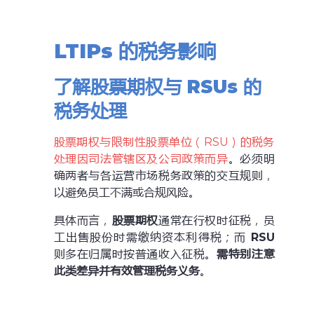
LTIPs
的税务影响
了解股票期权与 RSUs 的
税务处理
股票期权与限制性股票单位（RSU）的税务
处理因司法管辖区及公司政策而异
。必须明
确两者与各运营市场税务政策的交互规则，
以避免员工不满或合规风险。
具体而言，
股票期权
通常在行权时征税，员
工出售股份时需缴纳资本利得税；而
RSU
则多在归属时按普通收入征税。
需特别注意
此类差异并有效管理税务义务
。