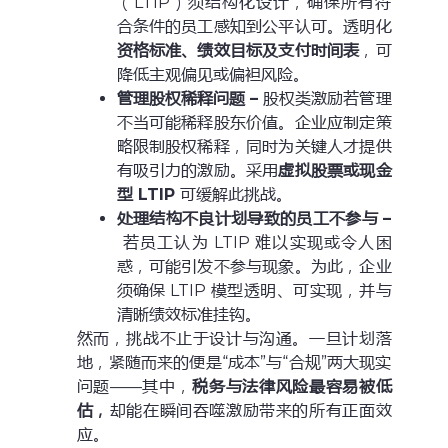
（LTIP）须结构化设计，确保所有符
合条件的员工感知到公平认可。透明化
资格标准、绩效目标及支付时间表
，可
降低主观偏见或偏袒风险。
管理股权稀释问题 –
股权类激励若管理
不当可能稀释股东价值。企业应制定策
略限制股权稀释，同时为关键人才提供
有吸引力的激励。采用
虚拟股票或现金
型 LTIP
可缓解此挑战。
处理结构不良计划导致的员工不参与 –
若员工认为 LTIP 难以实现或令人困
惑，可能引发不参与现象。为此，企业
须确保 LTIP 模型透明、可实现，并与
清晰绩效标准挂钩。
然而，挑战不止于设计与沟通。一旦计划落
地，紧随而来的便是“成本”与“合规”两大现实
问题——其中，
税务与法律风险最容易被低
估，
却能在瞬间吞噬激励带来的所有正面效
应。