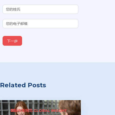
(Chinese
Subdomain)
下一步
Related Posts
国际市场洞见-GLOBAL INSIGHT