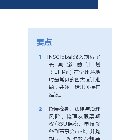
要点
INSGlobal深入剖析了
长期激励计划
（LTIPs）在全球落地
时最常见的四大设计难
题，并逐一给出可操作
建议。
衔接税务、法律与治理
风险，梳理从股票期
权/RSU课税、申报义
务到董事会审批、并购
期员工保护的合规要