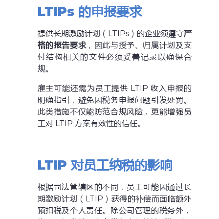
LTIPs
的申报要求
提供长期激励计划（LTIPs）的企业须遵守
严
格的报告要求
，因此与授予、归属计划及支
付结构相关的文件必须妥善记录以确保合
规。
雇主可能还需为员工提供 LTIP 收入申报的
明确指引，避免因税务申报问题引发处罚。
此类措施不仅能防范合规风险，更能增强员
工对 LTIP 方案有效性的信任。
LTIP
对员工纳税的影响
根据司法管辖区的不同，员工可能因通过长
期激励计划（LTIP）获得的补偿而面临额外
预扣税及个人责任。除公司管理的税务外，