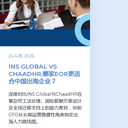
24 4 月, 2026
INS GLOBAL VS
CHAADHR,哪家EOR更适
合中国出海企业？
深度对比INS Global与ChaadHR在
复杂劳工法处理、国际薪酬方案设计
及全球迁移支持上的能力差异，协助
CFO从长期运营稳健性角度制定出
海人力路线图。