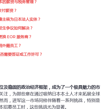
本的薪资与税务管理？
支付薪资？
雇主转为日本法人实体？
发生争议如何解决？
换 EOR 服务商？
佣外籍员工？
否需要签证或工作许可？
位及稳固的政治经济框架，成为了一个极具魅力的市
关注，为那些意在通过吸纳日本本土人才来拓展全球
然而，进军这一市场同样伴随着一系列挑战，特别是
本招募员工时，这些挑战尤为显著。