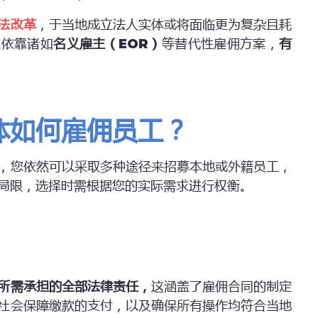
法改革
，于当地成立法人实体或将面临更为复杂且耗
以依靠诸如
名义雇主（EOR）
等替代性雇佣方案，
有
体如何雇佣员工
？
，您依然可以采取多种途径来招募本地或外籍员工，
局限，选择时需根据您的实际需求进行权衡。
所需承担的全部法律责任，
这涵盖了雇佣合同的制定
社会保障缴款的支付，以及确保所有操作均符合当地