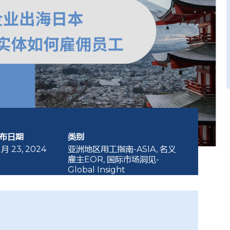
布日期
类别
 月 23, 2024
亚洲地区用工指南-ASIA
,
名义
雇主EOR
,
国际市场洞见-
Global Insight