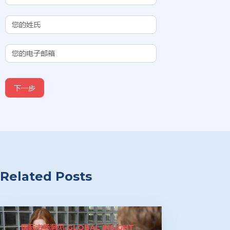
(Chinese
Subdomain)
下一步
Related Posts
国际市场洞见-GLOBAL INSIGHT