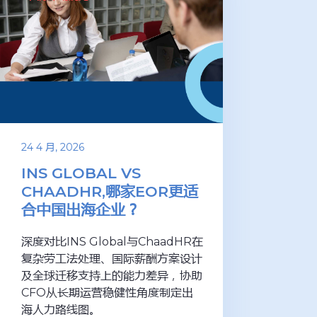
24 4 月, 2026
INS GLOBAL VS
CHAADHR,哪家EOR更适
合中国出海企业？
深度对比INS Global与ChaadHR在
复杂劳工法处理、国际薪酬方案设计
及全球迁移支持上的能力差异，协助
CFO从长期运营稳健性角度制定出
海人力路线图。