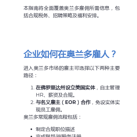
本指南将全面覆盖奥兰多雇佣所需信息，包
括合规税务、招聘策略及福利安排。
企业如何在奥兰多雇人？
进入奥兰多市场的雇主可选择以下两种主要
路径：
在佛罗里达州设立美国实体
，自主管理
HR、薪资及合规。
与名义雇主（EOR）合作
，免设实体实
现员工雇佣。
奥兰多常规雇佣流程包括：
制定合规职位描述
完成联邦/州税务注册