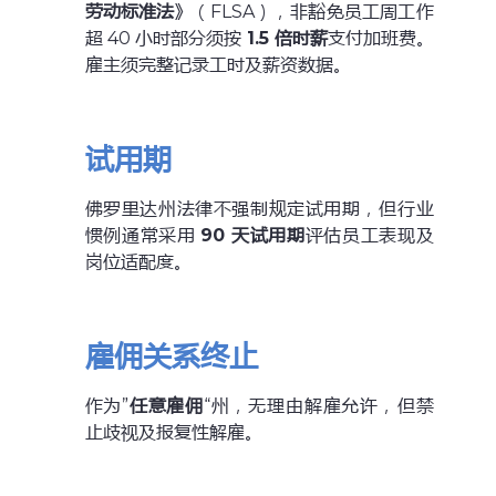
劳动标准法
》（FLSA），非豁免员工周工作
超 40 小时部分须按
1.5 倍时薪
支付加班费。
雇主须完整记录工时及薪资数据。
试用期
佛罗里达州法律不强制规定试用期，但行业
惯例通常采用
90 天试用期
评估员工表现及
岗位适配度。
雇佣关系终止
作为”
任意雇佣
“州，无理由解雇允许，但禁
止歧视及报复性解雇。