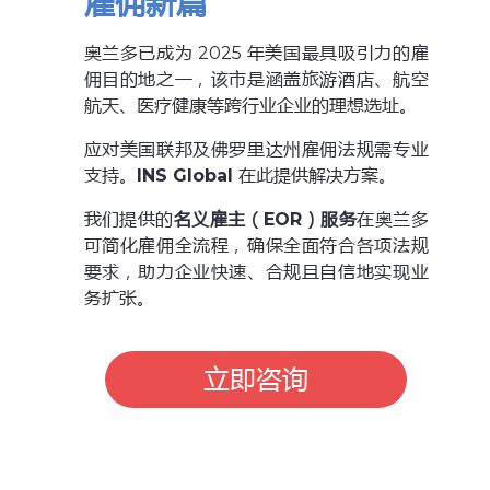
雇佣新篇
奥兰多已成为 2025 年美国最具吸引力的雇
佣目的地之一，该市是涵盖旅游酒店、航空
航天、医疗健康等跨行业企业的理想选址。
应对美国联邦及佛罗里达州雇佣法规需专业
支持。
INS Global
在此提供解决方案。
我们提供的
名义雇主（EOR）服务
在奥兰多
可简化雇佣全流程，确保全面符合各项法规
要求，助力企业快速、合规且自信地实现业
务扩张。
立即咨询