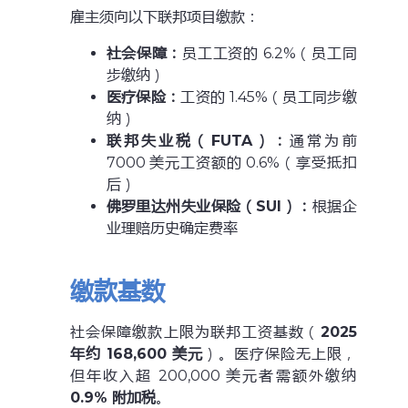
雇主须向以下联邦项目缴款：
社会保障：
员工工资的 6.2%（员工同
步缴纳）
医疗保险：
工资的 1.45%（员工同步缴
纳）
联邦失业税（FUTA）：
通常为前
7000 美元工资额的 0.6%（享受抵扣
后）
佛罗里达州失业保险（SUI）：
根据企
业理赔历史确定费率
缴款基数
社会保障缴款上限为联邦工资基数（
2025
年约 168,600 美元
）。医疗保险无上限，
但年收入超 200,000 美元者需额外缴纳
0.9% 附加税
。