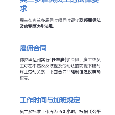
求
雇主在奥兰多雇佣时须同时遵守
联邦雇佣法
及佛罗里达州法规
。
雇佣合同
佛罗里达州实行”
任意雇佣
“原则，雇主或员
工可在不违反反歧视及劳动法的前提下随时
终止劳动关系，书面合同非强制但建议明确
权责。
工作时间与加班规定
奥兰多标准工作周为
40 小时
。根据《
公平