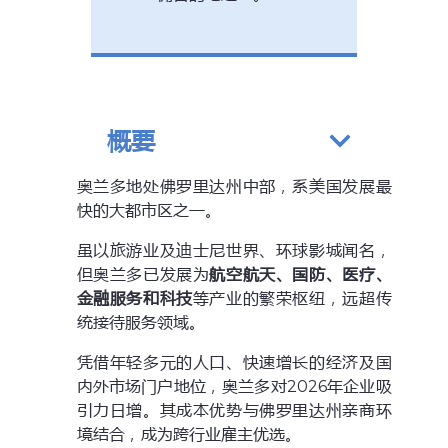
概要
奥兰多地处佛罗里达州中部，系美国发展最
快的大都市区之一。
虽以旅游业及迪士尼世界、环球影城闻名，
但奥兰多已发展为
航空航天、国防、医疗、
金融服务和科技
等产业的繁荣枢纽，远超传
统接待服务领域。
凭借年轻多元的人口、快速增长的经济及国
内外市场门户地位，奥兰多对2026年企业吸
引力日增。其成本优势与佛罗里达州亲商环
境结合，成为跨行业雇主优选。