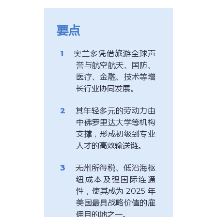
要点
奥兰多凭借旅游全球声
誉与航空航天、国防、
医疗、金融、技术等增
长行业协同发展。
其年轻多元的劳动力由
中佛罗里达大学等机构
支撑，形成初级到专业
人才的高效输送链。
无州所得税、低沿海枢
纽成本及强国际连通
性，使其成为 2025 年
美国最具战略价值的雇
佣目的地之一。