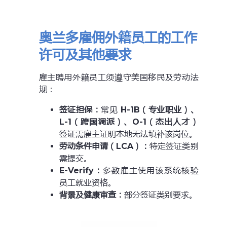
奥兰多雇佣外籍员工的工作
许可及其他要求
雇主聘用外籍员工须遵守美国移民及劳动法
规：
签证担保：
常见
H-1B（专业职业）、
L-1（跨国调派）、O-1（杰出人才）
签证需雇主证明本地无法填补该岗位。
劳动条件申请（LCA）：
特定签证类别
需提交。
E-Verify
：
多数雇主使用该系统核验
员工就业资格。
背景及健康审查：
部分签证类别要求。