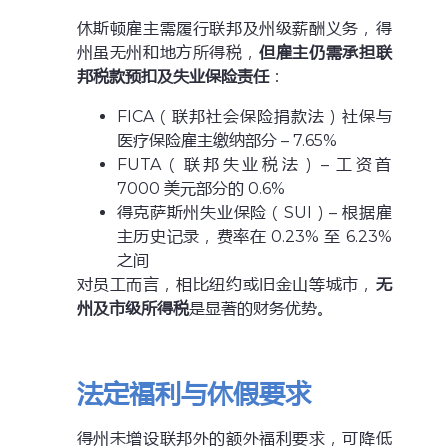
休斯顿雇主需履行联邦及州级薪酬义务，得
州虽无州和地方所得税，
但雇主仍需承担联
邦税款预扣及失业保险责任
：
FICA（联邦社会保险捐款法）社保与
医疗保险雇主缴纳部分 – 7.65%
FUTA（联邦失业税法）– 工资首
7000 美元部分的 0.6%
得克萨斯州失业保险（SUI）– 根据雇
主历史记录，费率在 0.23% 至 6.23%
之间
对员工而言，相比纽约或旧金山等城市，
无
州及市级所得税
是显著的财务优势。
法定福利与休假要求
得州未增设联邦外的额外福利要求，可降低