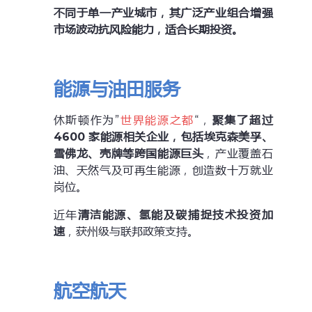
不同于单一产业城市，其广泛产业组合增强
市场波动抗风险能力，适合长期投资。
能源与油田服务
休斯顿作为”
世界能源之都
“，
聚集了超过
4600 家能源相关企业，包括埃克森美孚、
雪佛龙、壳牌等跨国能源巨头
，产业覆盖石
油、天然气及可再生能源，创造数十万就业
岗位。
近年
清洁能源、氢能及碳捕捉技术投资加
速
，获州级与联邦政策支持。
航空航天