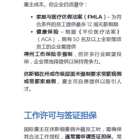
雇主成本。但企业仍须遵守：
家庭与医疗休假法案（FMLA）
– 为符
合条件的员工提供最多 12 周无薪假期
健康保险
– 根据《平价医疗法案》
（ACA），拥有 50 名及以上全职等效
员工的企业需提供
得州工伤保险非强制
，但许多行业期望投
保，企业常选择提供以保持竞争力。
休斯顿在州或市级层面未强制要求带薪病假
或带薪家庭假
，雇主可自愿提供以吸引人
才。
工作许可与签证担保
国际雇主在休斯顿雇佣外籍员工时，需确保
其合法工作授权，
通常需申请签证担保
。常