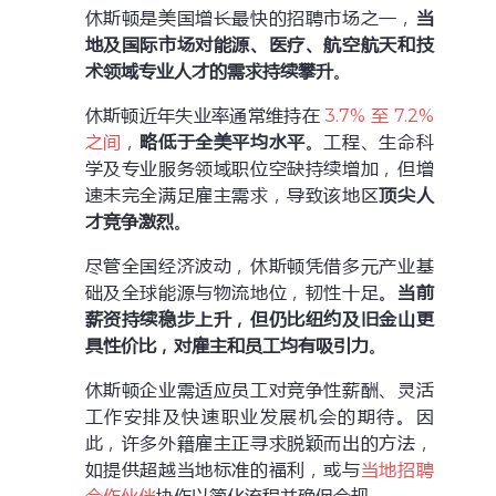
休斯顿是美国增长最快的招聘市场之一，
当
地及国际市场对能源、医疗、航空航天和技
术领域专业人才的需求持续攀升
。
休斯顿近年失业率通常维持在
3.7% 至 7.2%
之间
，
略低于全美平均水平
。工程、生命科
学及专业服务领域职位空缺持续增加，但增
速未完全满足雇主需求，导致该地区
顶尖人
才竞争激烈
。
尽管全国经济波动，休斯顿凭借多元产业基
础及全球能源与物流地位，韧性十足。
当前
薪资持续稳步上升，但仍比纽约及旧金山更
具性价比，对雇主和员工均有吸引力
。
休斯顿企业需适应员工对竞争性薪酬、灵活
工作安排及快速职业发展机会的期待。因
此，许多外籍雇主正寻求脱颖而出的方法，
如提供超越当地标准的福利，或与
当地招聘