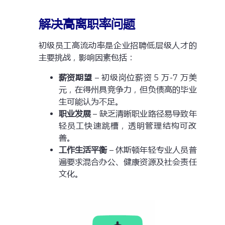
解决高离职率问题
初级员工高流动率是企业招聘低层级人才的
主要挑战，影响因素包括：
薪资期望
– 初级岗位薪资 5 万-7 万美
元，在得州具竞争力，但负债高的毕业
生可能认为不足。
职业发展
– 缺乏清晰职业路径易导致年
轻员工快速跳槽，透明管理结构可改
善。
工作生活平衡
– 休斯顿年轻专业人员普
遍要求混合办公、健康资源及社会责任
文化。