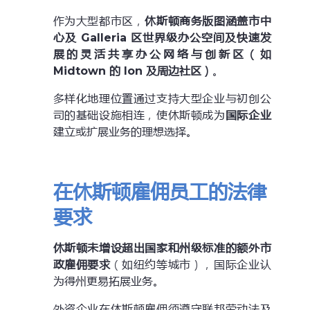
作为大型都市区，
休斯顿商务版图涵盖市中
心及 Galleria 区世界级办公空间及快速发
展的灵活共享办公网络与创新区（如
Midtown 的 Ion 及周边社区）
。
多样化地理位置通过支持大型企业与初创公
司的基础设施相连，使休斯顿成为
国际企业
建立或扩展业务的理想选择。
在休斯顿雇佣员工的法律
要求
休斯顿未增设超出国家和州级标准的额外市
政雇佣要求
（如纽约等城市），国际企业认
为得州更易拓展业务。
外资企业在休斯顿雇佣须遵守联邦劳动法及