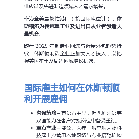
供应链及先进制造领域人才需求增长。
作为全美最繁忙港口（按国际吨位计），
休
斯顿港为传统重工业及进出口从业者创造大
量机会
。
随着 2025 年制造业回流与近岸外包趋势持
续，休斯顿制造企业正加大人才投入，以把
握美国本土及周边区域增长机遇。
国际雇主如何在休斯顿顺
利开展雇佣
沟通策略
– 英语占主导，但西班牙语等
双语能力在客户对接岗位中备受重视。
重点产业
– 能源、医疗、航空航天及科
技雇主应善用本地网络与专业招聘机构