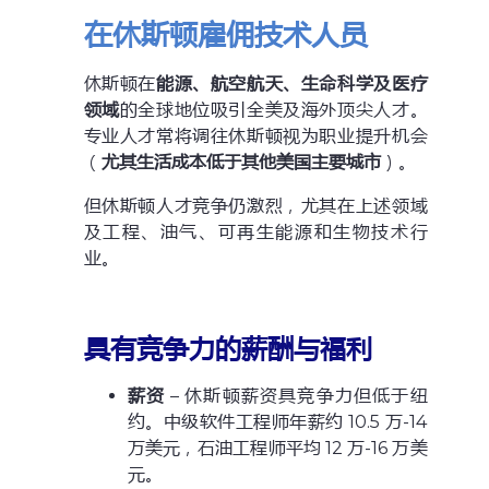
在休斯顿雇佣技术人员
休斯顿在
能源、航空航天、生命科学及医疗
领域
的全球地位吸引全美及海外顶尖人才。
专业人才常将调往休斯顿视为职业提升机会
（
尤其生活成本低于其他美国主要城市
）。
但休斯顿人才竞争仍激烈，尤其在上述领域
及工程、油气、可再生能源和生物技术行
业。
具有竞争力的薪酬与福利
薪资
– 休斯顿薪资具竞争力但低于纽
约。中级软件工程师年薪约 10.5 万-14
万美元，石油工程师平均 12 万-16 万美
元。