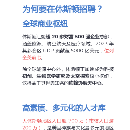
为何要在休斯顿招聘？
全球商业枢纽
休斯顿汇聚
超 20 家财富 500 强企业
总部，
涵盖能源、航空航天及医疗领域。2023 年
其都会区 GDP 贡献超 5000 亿美元，
位列
全美前七
。
除全球能源中心外，休斯顿正加速成为
科技
初创、生物医学研究及太空探索
核心枢纽，
这得益于其世界知名的
约翰逊航天中心
。
高素质、多元化的人才库
大休斯顿地区人口超 700 万（市辖人口逾
200 万）
，是美国种族与文化最多元的地区