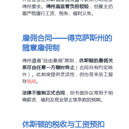
得州要求。
得州虽监管负担较轻
，但雇主仍
需严格履行工资、税务、福利义务。
雇佣合同——得克萨斯州的
随意雇佣制
得州遵循“自由雇佣”原则，
休斯顿的雇佣关
系可由任意一方随时终止
（合同另有约定除
外）。此制度提供灵活性，但也带来员工留
存
挑战
。
法律不强制正式合同
，但书面协议常用于明
确薪资、福利及竞业禁止等条款的预期。
休斯顿的税收与工资预扣