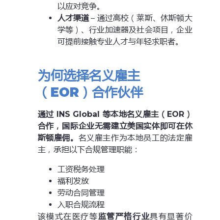
以应对竞争。
人才渠道
– 通过高校（莱斯、休斯顿大
学等）、行业加速器及社会项目，企业
可提前接触专业人才与年轻求职者。
为何选择名义雇主
（EOR）合作伙伴
通过 INS Global 等本地名义雇主（EOR）
合作，国际企业无需建立美国实体即可在休
斯顿雇佣。
名义雇主作为本地员工的法定雇
主，承担以下合规管理职能：
工资税务处理
福利发放
劳动合同管理
入职合规流程
该模式在医疗等
监管严格行业
具有显著价