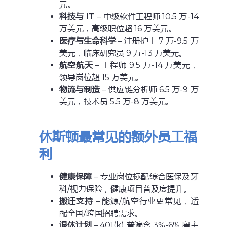
元。
科技与 IT
– 中级软件工程师 10.5 万-14
万美元，高级职位超 16 万美元。
医疗与生命科学
– 注册护士 7 万-9.5 万
美元，临床研究员 9 万-13 万美元。
航空航天
– 工程师 9.5 万-14 万美元，
领导岗位超 15 万美元。
物流与制造
– 供应链分析师 6.5 万-9 万
美元，技术员 5.5 万-8 万美元。
休斯顿最常见的额外员工福
利
健康保障
– 专业岗位标配综合医保及牙
科/视力保险，健康项目普及度提升。
搬迁支持
– 能源/航空行业更常见，适
配全国/跨国招聘需求。
退休计划
– 401(k) 普遍含 3%-6% 雇主