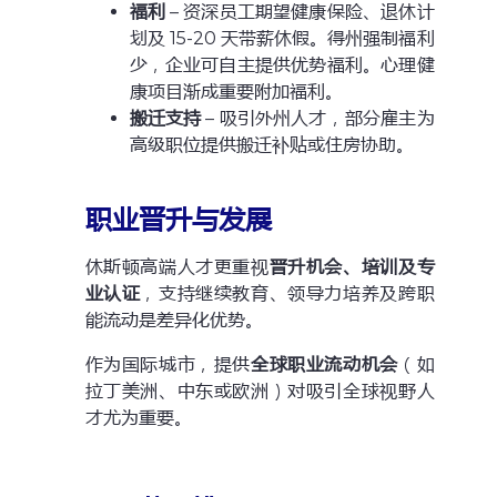
福利
– 资深员工期望健康保险、退休计
划及 15-20 天带薪休假。得州强制福利
少，企业可自主提供优势福利。心理健
康项目渐成重要附加福利。
搬迁支持
– 吸引外州人才，部分雇主为
高级职位提供搬迁补贴或住房协助。
职业晋升与发展
休斯顿高端人才更重视
晋升机会、培训及专
业认证
，支持继续教育、领导力培养及跨职
能流动是差异化优势。
作为国际城市，提供
全球职业流动机会
（如
拉丁美洲、中东或欧洲）对吸引全球视野人
才尤为重要。