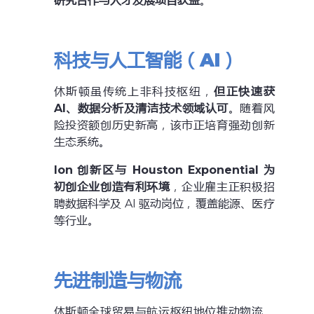
研究合作与人才发展项目获益
。
科技与人工智能（AI）
休斯顿虽传统上非科技枢纽，
但正快速获
AI、数据分析及清洁技术领域认可
。随着风
险投资额创历史新高，该市正培育强劲创新
生态系统。
Ion
创新区与 Houston Exponential 为
初创企业创造有利环境
，企业雇主正积极招
聘数据科学及 AI 驱动岗位，覆盖能源、医疗
等行业。
先进制造与物流
休斯顿全球贸易与航运枢纽地位推动物流、