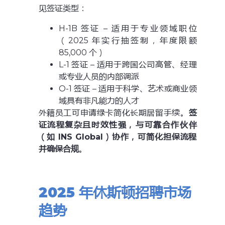
见签证类型：
H-1B 签证 – 适用于专业领域职位
（2025 年实行抽签制，年度限额
85,000 个）
L-1 签证 – 适用于跨国公司高管、经理
或专业人员的内部调派
O-1 签证 – 适用于科学、艺术或商业领
域具有非凡能力的人才
外籍员工可申请绿卡简化长期居留手续。
签
证流程复杂且时效性强，与可靠合作伙伴
（如 INS Global）协作，可简化担保流程
并确保合规
。
2025
年休斯顿招聘市场
趋势