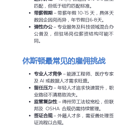
匹配，但低于纽约匹配标准。
带薪假期
– 带薪年假 10-15 天，具体天
数因企因岗而异，年节假日6-8天。
弹性办公
– 专业服务及科技领域混合办
公普及，但驻场岗位薪资结构可能不
同。
休斯顿最常见的雇佣挑战
专业人才竞争
– 能源工程师、医疗专家
及 AI 或数据人才需求旺盛。
留任压力
– 年轻人才追求快速晋升，职
业路径不清易致流失。
监管复杂性
– 得州劳工法较宽松，但联
邦及 OSHA 合规仍需持续管理。
签证合规
– 外籍人才多，需妥善处理签
证流程以合规。