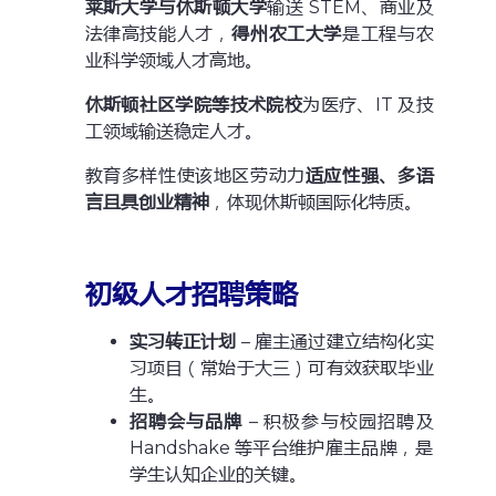
莱斯大学与休斯顿大学
输送 STEM、商业及
法律高技能人才，
得州农工大学
是工程与农
业科学领域人才高地。
休斯顿社区学院等技术院校
为医疗、IT 及技
工领域输送稳定人才。
教育多样性使该地区劳动力
适应性强、多语
言且具创业精神
，体现休斯顿国际化特质。
初级人才招聘策略
实习转正计划
– 雇主通过建立结构化实
习项目（常始于大三）可有效获取毕业
生。
招聘会与品牌
– 积极参与校园招聘及
Handshake 等平台维护雇主品牌，是
学生认知企业的关键。