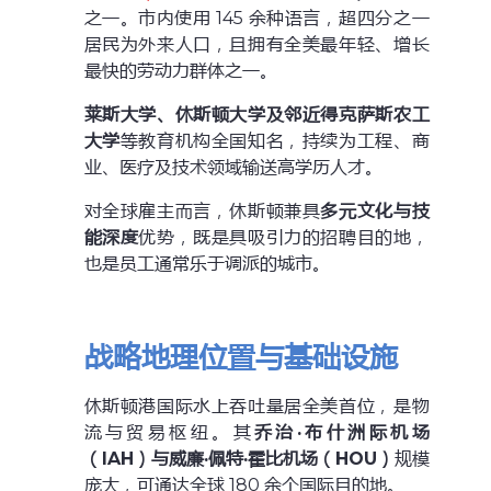
之一。市内使用 145 余种语言，超四分之一
居民为外来人口，且拥有全美最年轻、增长
最快的劳动力群体之一。
莱斯大学、休斯顿大学及邻近得克萨斯农工
大学
等教育机构全国知名，持续为工程、商
业、医疗及技术领域输送高学历人才。
对全球雇主而言，休斯顿兼具
多元文化与技
能深度
优势，既是具吸引力的招聘目的地，
也是员工通常乐于调派的城市。
战略地理位置与基础设施
休斯顿港国际水上吞吐量居全美首位，是物
流与贸易枢纽。其
乔治·布什洲际机场
（IAH）与威廉·佩特·霍比机场（HOU）
规模
庞大，可通达全球 180 余个国际目的地。