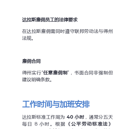
达拉斯雇佣员工的法律要求
在达拉斯雇佣需同时遵守联邦劳动法与得州
法规。
雇佣合同
得州实行“
任意雇佣制
”，书面合同非强制但
建议明确条款。
工作时间与加班安排
达拉斯标准工作周为
40 小时
，通常分五天
每日 8 小时。根据《
公平劳动标准法
》