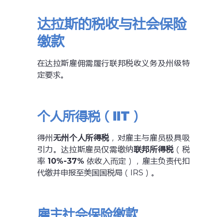
达拉斯的税收与社会保险
缴款
在达拉斯雇佣需履行联邦税收义务及州级特
定要求。
个人所得税（IIT）
得州
无州个人所得税
，对雇主与雇员极具吸
引力。达拉斯雇员仅需缴纳
联邦所得税
（税
率
10%-37%
依收入而定），雇主负责代扣
代缴并申报至美国国税局（IRS）。
雇主社会保险缴款