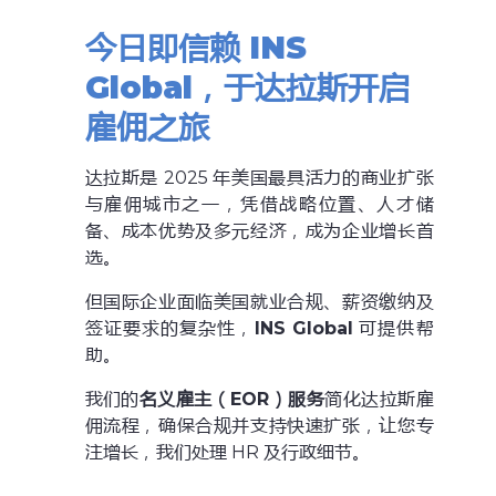
今日即信赖 INS
Global，于达拉斯开启
雇佣之旅
达拉斯是 2025 年美国最具活力的商业扩张
与雇佣城市之一，凭借战略位置、人才储
备、成本优势及多元经济，成为企业增长首
选。
但国际企业面临美国就业合规、薪资缴纳及
签证要求的复杂性，
INS Global
可提供帮
助。
我们的
名义雇主（EOR）服务
简化达拉斯雇
佣流程，确保合规并支持快速扩张，让您专
注增长，我们处理 HR 及行政细节。