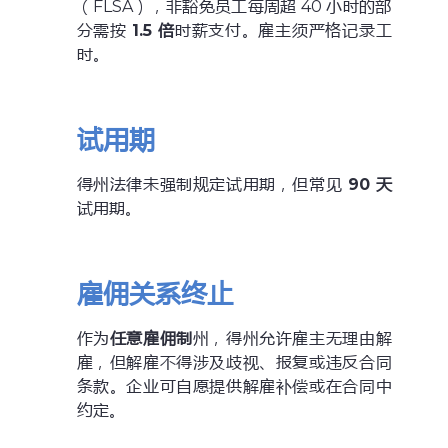
（FLSA），非豁免员工每周超 40 小时的部
分需按
1.5 倍
时薪支付。雇主须严格记录工
时。
试用期
得州法律未强制规定试用期，但常见
90 天
试用期。
雇佣关系终止
作为
任意雇佣制
州，得州允许雇主无理由解
雇，但解雇不得涉及歧视、报复或违反合同
条款。企业可自愿提供解雇补偿或在合同中
约定。