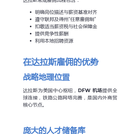
达拉斯常规雇佣流程包含：
明确岗位描述与薪资基准对齐
遵守联邦及得州“任意雇佣制”
扣缴适当薪资税与社会保障金
提供竞争性薪酬
利用本地招聘资源
在达拉斯雇佣的优势
战略地理位置
达拉斯为美国中心枢纽，
DFW 机场
提供全
球连接，铁路公路网络完善，是国内外商贸
核心节点。
庞大的人才储备库