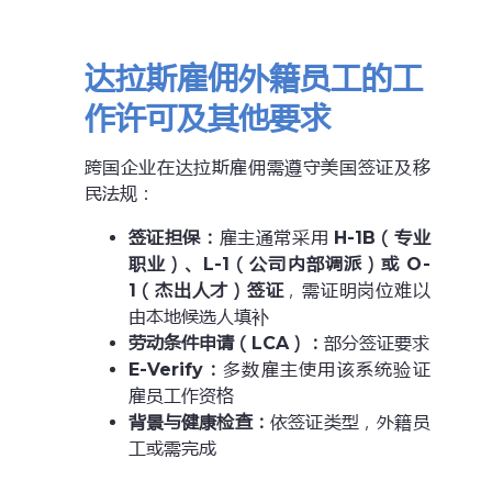
达拉斯雇佣外籍员工的工
作许可及其他要求
跨国企业在达拉斯雇佣需遵守美国签证及移
民法规：
签证担保：
雇主通常采用
H-1B（专业
职业）、L-1（公司内部调派）或 O-
1（杰出人才）签证
，需证明岗位难以
由本地候选人填补
劳动条件申请（LCA）：
部分签证要求
E-Verify
：
多数雇主使用该系统验证
雇员工作资格
背景与健康检查：
依签证类型，外籍员
工或需完成