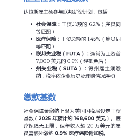
达拉斯雇主须参与联邦薪资计划，包括：
社会保障：
工资总额的 6.2%（雇员同
等匹配）
医疗保险：
工资总额的 1.45%（雇员同
等匹配）
联邦失业税（FUTA）：
通常为工资首
7,000 美元的 0.6%（经抵免后）
州失业税（SUTA）：
得州雇主须缴
纳，税率依企业历史及理赔情况浮动
缴款基数
社会保障金缴纳上限为美国国税局设定工资
基数（
2025 年预计约 168,600 美元
）。医
疗保险无上限，但年收入超 20 万美元的雇
员需额外缴纳
0.9% 医疗保险附加税
。