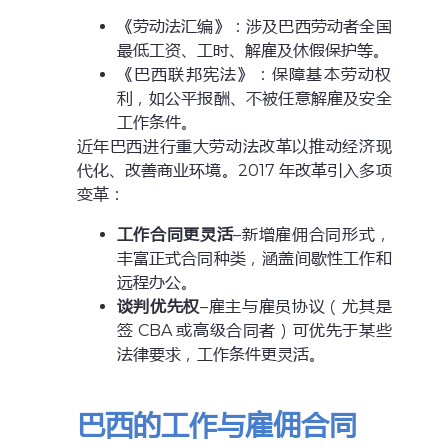
《劳动法汇编》：涉及巴西劳动者全国
最低工资、工时、解雇及休假保护等。
《巴西联邦宪法》：保障基本劳动权
利，如公平报酬、不被任意解雇及安全
工作条件。
近年巴西进行重大劳动法改革以推动经济现
代化、改善商业环境。2017 年改革引入多项
变革：
工作合同更灵活
–新增雇佣合同形式，
丰富正式合同种类，涵盖间歇性工作和
远程办公。
谈判优先权
–雇主与雇员协议（尤其是
签 CBA 或高级合同者）可优先于某些
法律要求，工作条件更灵活。
巴西的工作与雇佣合同