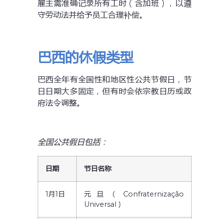
雇主需准确记录所有工时（含加班），以遵
守劳动法并给予员工合理补偿。
巴西的休假类型
巴西全年有全国性和地区性公共节假日，节
日日期大多固定，但有时会依宗教日历或政
府法令调整。
全国公共假日包括：
日期
节日名称
1月1日
元旦（Confraternização
Universal）