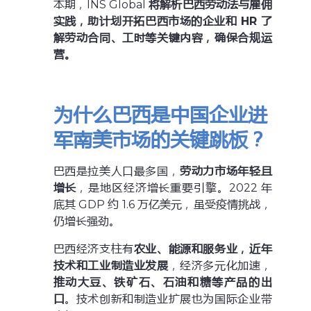
本期，INS Global
将解析巴西劳动法与雇佣
实践，助计划开拓巴西市场的企业和 HR 了
解劳动合同、工时等关键内容，确保合规运
营。
为什么巴西是中国企业进
军南美市场的关键跳板？
巴西是拉美人口最多国，
劳动力市场年轻且
增长
，是地区经济增长重要引擎。2022 年
底其 GDP 约 1.6 万亿美元，虽受疫情挑战，
仍增长强劲。
巴西经济支柱有
农业、能源和服务业，近年
技术和工业制造业发展
，经济多元化加速，
推动大豆、铁矿石、石油和糖等产品的出
口
。技术创新和制造业扩展也为国际企业带