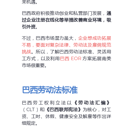
来机遇。
巴西政府积极推动创业和私营部门发展，
通
过企业注册在线化等举措改善商业环境，吸
引外资
。
不过，巴西市场潜力虽大，
企业想成功拓展
不易，要面对复杂法律、劳动法及雇佣规范
挑战
。所以，了解巴西劳动法标准、灵活用
工方式，以及利用
巴西 EOR
方案拓展南美
市场很重要。
巴西劳动法标准
巴西劳工权利立法以
《劳动法汇编》
（CLT）和
《巴西联邦宪法》
为核心，对工
资、工时、休假、健康安全及解雇等作出详
细规定。