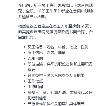
在巴西，所有员工雇佣关系需以正式合同规
范，全职、兼职工作条件都应在合同中明确
并遵循当地法律。
强烈建议巴西雇主在员工入职
至少前 2 天
，
向其提供详细说明雇佣条款的书面合同，合
同需包含：
员工信息 – 姓名、年龄、地址、性别
雇主信息 – 姓名、地址
入职日期
职位描述 – 详细的职位名称和主要职责
概要
合同类型 – 确认合同类型及其期限
工作地点
工作时间
薪酬 – 工资、计算方法、发薪期以及任
何福利信息
与行业或职位相关的其他具体细节