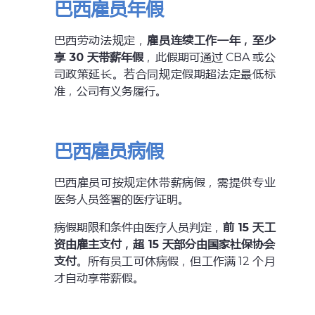
巴西雇员年假
巴西劳动法规定，
雇员连续工作一年，至少
享 30 天带薪年假
，此假期可通过 CBA 或公
司政策延长。若合同规定假期超法定最低标
准，公司有义务履行。
巴西雇员病假
巴西雇员可按规定休带薪病假，需提供专业
医务人员签署的医疗证明。
病假期限和条件由医疗人员判定，
前 15 天工
资由雇主支付，超 15 天部分由国家社保协会
支付
。所有员工可休病假，但工作满 12 个月
才自动享带薪假。