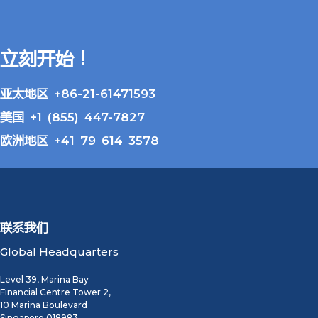
立刻开始！
亚太地区 +86-21-61471593
美国 +1 (855) 447-7827
欧洲地区 +41 79 614 3578
联系我们
Global Headquarters
Level 39, Marina Bay
Financial Centre Tower 2,
10 Marina Boulevard
Singapore 018983