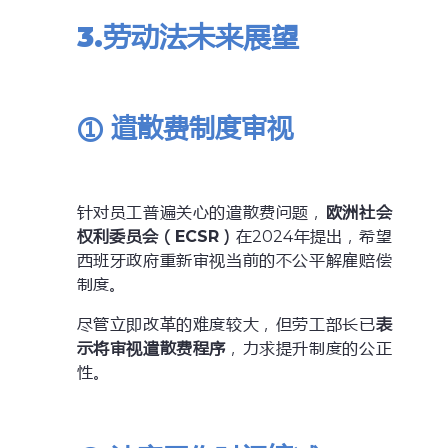
3.
劳动法
未来
展望
① 遣散费制度审视
针对员工普遍关心的遣散费问题，
欧洲社会
权利委员会（ECSR）
在2024年提出，希望
西班牙政府重新审视当前的不公平解雇赔偿
制度。
尽管立即改革的难度较大，但劳工部长已
表
示将审视遣散费程序
，力求提升制度的公正
性。