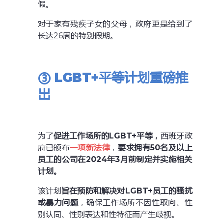
假。
对于家有残疾子女的父母，政府更是给到了
长达26周的特别假期。
③ LGBT+平等计划重磅推
出
为了
促进工作场所的LGBT+平等，
西班牙政
府已颁布
一项新法律
，
要求拥有50名及以上
员工的公司在2024年3月前制定并实施相关
计划。
该计划
旨在预防和解决对LGBT+员工的骚扰
或暴力问题
，确保工作场所不因性取向、性
别认同、性别表达和性特征而产生歧视。