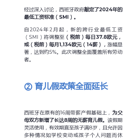
经过深入讨论，西班牙政府
敲定了2024年的
最低工资标准（SMI）。
自2024年2月起，新的跨行业最低工资
（SMI）将调整至
（税前）每日37.8欧元，
或（税前）每月1,134欧元（14薪），
涨幅显
著，达到约5%。此次调整全面覆盖所有劳动
者。
② 育儿假政策全面延长
西班牙在原有的16周带薪产假基础上，
为父
母双方新增了长达8周的无薪育儿假。
该假期
灵活使用，有效期直至孩子满8岁，且允许因
多种情况如学校变动或孩子个人问题而休