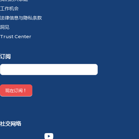
工作机会
法律信息与隐私条款
洞见
Trust Center
订阅
Newsletter
CN
现在订阅！
社交网络