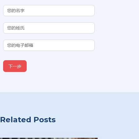
Contact Us
(Chinese
Subdomain)
下一步
Related Posts