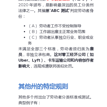
2020 年颁布，是影响最深远的员工分类州
法律之一。其编纂“
ABC
测试
”判定劳动者身
份：
（A） 劳动者工作不受控制指导
（B） 工作超出雇主正常业务范围
（C） 劳动者从事独立行业、职业或业
务
未满足全部三个标准，劳动者须归类为
雇
员
，非独立承包商。
这对零工经济公司（如
Uber、Lyft）、卡车运输公司和内容创作者
影响大
，违规或遭联邦类似处罚。
其他州的特定规则
其他多个州出台了劳动者分类标准或测试。
典型例子有：