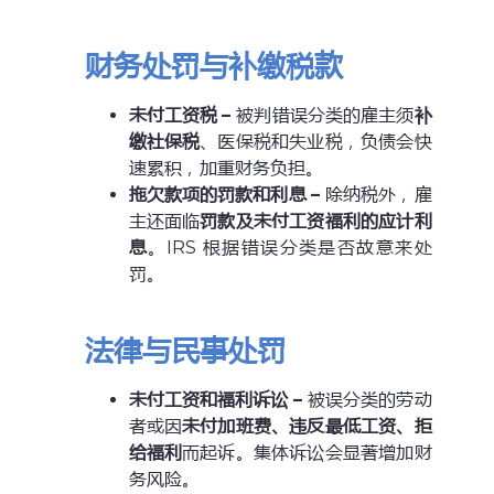
财务处罚与补缴税款
未付工资税
–
被判错误分类的雇主须
补
缴社保税
、医保税和失业税，负债会快
速累积，加重财务负担。
拖欠款项的罚款和利息
–
除纳税外，雇
主还面临
罚款及未付工资福利的应计利
息
。IRS 根据错误分类是否故意来处
罚。
法律与民事处罚
未付工资和福利诉讼
–
被误分类的劳动
者或因
未付加班费、违反最低工资、拒
给福利
而起诉。集体诉讼会显著增加财
务风险。