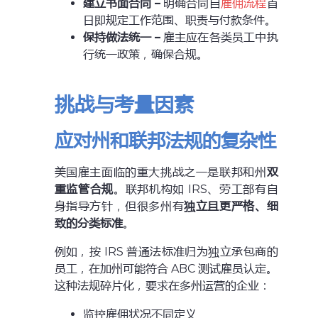
建立书面合同
–
明确合同自
雇佣流程
首
日即规定工作范围、职责与付款条件。
保持做法统一
–
雇主应在各类员工中执
行统一政策，确保合规。
挑战与考量因素
应对州和联邦法规的复杂性
美国雇主面临的重大挑战之一是联邦和州
双
重监管合规
。联邦机构如 IRS、劳工部有自
身指导方针，但很多州有
独立且更严格、细
致的分类标准
。
例如，按 IRS 普通法标准归为独立承包商的
员工，在加州可能符合 ABC 测试雇员认定。
这种法规碎片化，要求在多州运营的企业：
监控雇佣状况不同定义