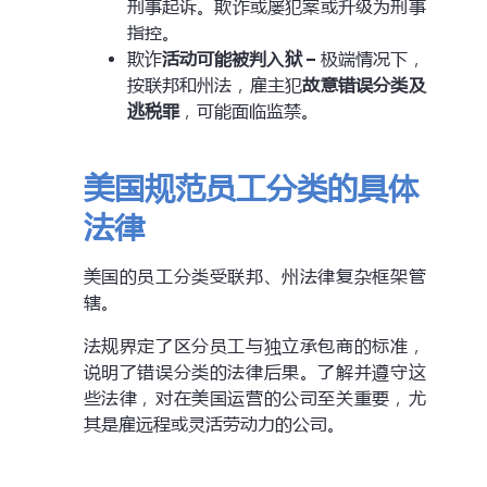
刑事起诉。欺诈或屡犯案或升级为刑事
指控。
欺诈
活动可能被判入狱
–
极端情况下，
按联邦和州法，雇主犯
故意错误分类及
逃税罪
，可能面临监禁。
美国规范员工分类的具体
法律
美国的员工分类受联邦、州法律复杂框架管
辖。
法规界定了区分员工与独立承包商的标准，
说明了错误分类的法律后果。了解并遵守这
些法律，对在美国运营的公司至关重要，尤
其是雇远程或灵活劳动力的公司。