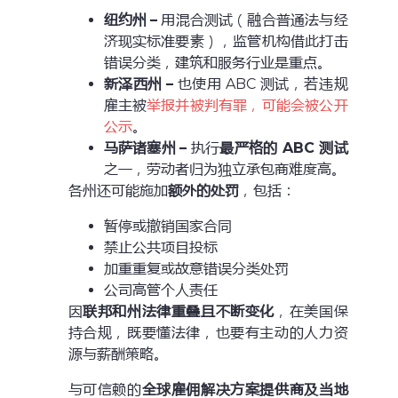
纽约州
–
用混合测试（融合普通法与经
济现实标准要素），监管机构借此打击
错误分类，建筑和服务行业是重点。
新泽西州
–
也使用 ABC 测试，若违规
雇主被
举报并被判有罪，可能会被公开
公示
。
马萨诸塞州
–
执行
最严格的
ABC
测试
之一，劳动者归为独立承包商难度高。
各州还可能施加
额外的处罚
，包括：
暂停或撤销国家合同
禁止公共项目投标
加重重复或故意错误分类处罚
公司高管个人责任
因
联邦和州法律重叠且不断变化
，在美国保
持合规，既要懂法律，也要有主动的人力资
源与薪酬策略。
与可信赖的
全球雇佣解决方案提供商及当地