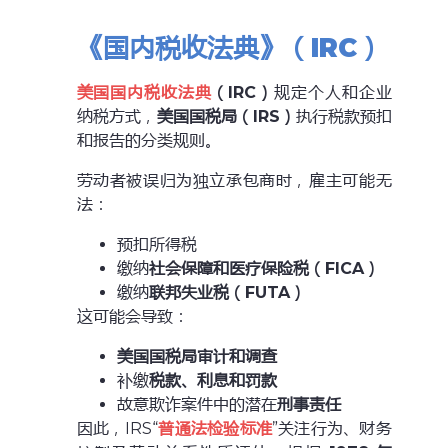
《国内税收法典》（IRC）
美国国内税收法典
（IRC）
规定个人和企业
纳税方式，
美国国税局（IRS）
执行税款预扣
和报告的分类规则。
劳动者被误归为独立承包商时，雇主可能无
法：
预扣所得税
缴纳
社会保障和医疗保险税（
FICA
）
缴纳
联邦失业税（
FUTA
）
这可能会导致：
美国国税局审计和调查
补缴
税款、利息和罚款
故意欺诈案件中的潜在
刑事责任
因此，IRS“
普通法检验标准
”关注行为、财务