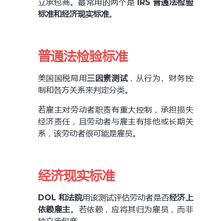
立承包商。最常用的两个是
IRS 普通法检验
标准和经济现实标准
。
普通法检验标准
美国国税局用
三因素测试
，从行为、财务控
制和各方关系来判定分类。
若雇主对劳动者职责有重大控制，承担损失
经济责任，且劳动者与雇主有排他或长期关
系，该劳动者很可能是雇员。
经济现实标准
DOL
和法院
用该测试评估劳动者是否
经济上
依赖雇主
。若依赖，应将其归为雇员，而非