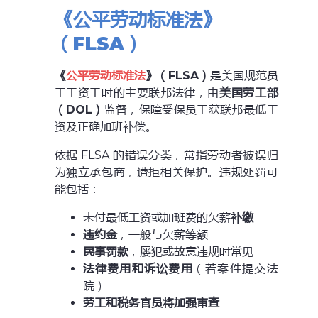
《公平劳动标准法》
（FLSA）
《
公平劳动标准法
》（FLSA）
是美国规范员
工工资工时的主要联邦法律，由
美国劳工部
（DOL）
监督，保障受保员工获联邦最低工
资及正确加班补偿。
依据 FLSA 的错误分类，常指劳动者被误归
为独立承包商，遭拒相关保护。违规处罚可
能包括：
未付最低工资或加班费的欠薪
补缴
违约金
，一般与欠薪等额
民事罚款
，屡犯或故意违规时常见
法律费用和诉讼费用
（若案件提交法
院）
劳工和税务官员将加强审查