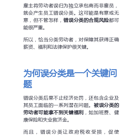
雇主将劳动者误归为独立承包商而非雇员，
就会产生员工错误分类。这可能是有意或无
意，但不管怎样，
错误分类的合规风险
都可
能很严重。
所以，恰当分类劳动者，对保障其获得正确
薪资、福利和法律保护很关键。
为何误分类是一个关键问
题
错误分类后果不止经济处罚，还包含企业及
其员工面临的一系列潜在问题。
被误分类的
劳动者可能拿不到关键福利
，如加班费、健
康保险和失业救济金。
而且，错误分类让政府税收受损，促使