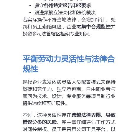
遵守
各州特定报告申报要求
跟进频繁立法变化和法院裁决
若实际操作不符当地法律，会增加审计、处
罚和员工索赔风险，企业需
集中合规监控
并
投资多司法管辖区框架专业知识。
平衡劳动力灵活性与法律合
规性
现代企业愈发依赖灵活人员配置模式来保持
敏捷和竞争力。独立承包商、自由职业者与
顾问为技术、设计、专业服务等项目制行业
提供速度和可扩展性。
不过，这种灵活性存在
跨越法律界限、导致
错误分类的风险
。雇主需仔细评估工作方式
时间控制权、员工是否用公司工具平台，以