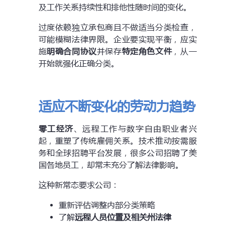
及工作关系持续性和排他性随时间的变化。
过度依赖独立承包商且不做适当分类检查，
可能模糊法律界限。企业要实现平衡，应实
施
明确合同协议
并保存
特定角色文件
，从一
开始就强化正确分类。
适应不断变化的劳动力趋势
零工经济
、远程工作与数字自由职业者兴
起，重塑了传统雇佣关系。技术推动按需服
务和全球招聘平台发展，很多公司招聘了美
国各地员工，却常未充分了解法律影响。
这种新常态要求公司：
重新评估调整内部分类策略
了解
远程人员位置及相关州法律