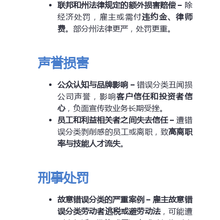
联邦和州法律规定的额外损害赔偿
–
除
经济处罚，雇主或需付
违约金、律师
费
。部分州法律更严，处罚更重。
声誉损害
公众认知与品牌影响
–
错误分类丑闻损
公司声誉，影响
客户信任和投资者信
心
，负面宣传致业务长期受挫。
员工和利益相关者之间失去信任
–
遭错
误分类剥削感的员工或离职，致
高离职
率与技能人才流失
。
刑事处罚
故意错误分类的严重案例
–
雇主故意错
误分类劳动者逃税或避劳动法
，可能遭