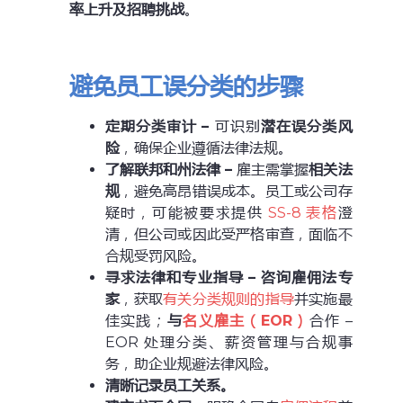
率上升及招聘挑战
。
避免员工误分类的步骤
定期分类审计
–
可识别
潜在误分类风
险
，确保企业遵循法律法规。
了解联邦和州法律
–
雇主需掌握
相关法
规
，避免高昂错误成本。员工或公司存
疑时，可能被要求提供
SS-8 表格
澄
清，但公司或因此受严格审查，面临不
合规受罚风险。
寻求法律和专业指导
–
咨询雇佣法专
家
，获取
有关分类规则的指导
并实施最
佳实践；
与
名义雇主
（
EOR
）
合作 –
EOR 处理分类、薪资管理与合规事
务，助企业规避法律风险。
清晰记录员工关系。