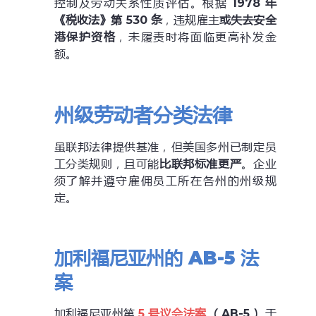
控制及劳动关系性质评估。根据
1978 年
《税收法》第 530 条
，违规雇主
或失去安全
港保护资格
，未履责时将面临更高补发金
额。
州级劳动者分类法律
虽联邦法律提供基准，但美国多州已制定员
工分类规则，且可能
比联邦标准更严
。企业
须了解并遵守雇佣员工所在各州的州级规
定。
加利福尼亚州的 AB-5 法
案
加利福尼亚州第
5
号议会法案
（
AB-5
）
于