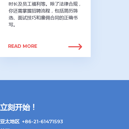
时长及员工福利等。除了法律合规，
你还需掌握招聘流程，包括简历筛
选、面试技巧和雇佣合同的正确书
写。
READ MORE
立刻开始！
亚太地区 +86-21-61471593