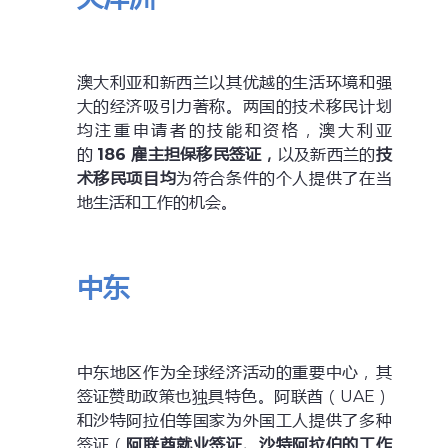
澳大利亚和新西兰以其优越的生活环境和强
大的经济吸引力著称。两国的技术移民计划
均注重申请者的技能和资格，澳大利亚
的
186 雇主
担保移民
签证
，
以及新西兰的
技
术移民
项目均
为符合条件的个人提供了在当
地生活和工作的机会。
中东
中东地区作为全球经济活动的重要中心，其
签证赞助政策也独具特色。阿联酋（UAE）
和沙特阿拉伯等国家为外国工人提供了多种
签证（
阿联酋就业签证
、
沙特阿拉伯
的
工作