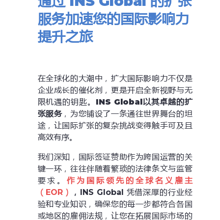
通过
INS
Global 的扩张
服务
加速您的国际影响力
提升之旅
在全球化的大潮中，扩大国际影响力不仅是
企业成长的催化剂，更是开启全新视野与无
限机遇的钥匙。
INS Global
以其卓越的扩
张服务
，为您铺设了一条通往世界舞台的坦
途，让国际扩张的复杂挑战变得触手可及且
高效有序。
我们深知，国际签证赞助作为跨国运营的关
键一环，往往伴随着繁琐的法律条文与监管
要求。
作为国际领先的
全球名义雇主
（EOR）
，INS Global
凭借深厚的行业经
验和专业知识，确保您的每一步都符合各国
或地区的雇佣法规，让您在拓展国际市场的