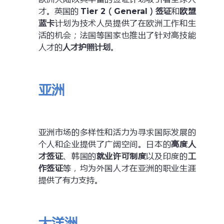
才。英国的
Tier 2（
General
）签证
和
欧盟
蓝卡
计划为技术人员提供了在欧洲工作和生
活的机会；法国等国家也推出了针对高技能
人才的
人才护照计划
。
亚洲
亚洲市场的多样性和活力为寻求国际发展的
个人和企业提供了广阔空间。日本的
高度人
才签证
、韩国的
就业许可制度
以及印度的
工
作签证
等，均为外国人才在亚洲的职业生涯
提供了有力支持。
大洋洲