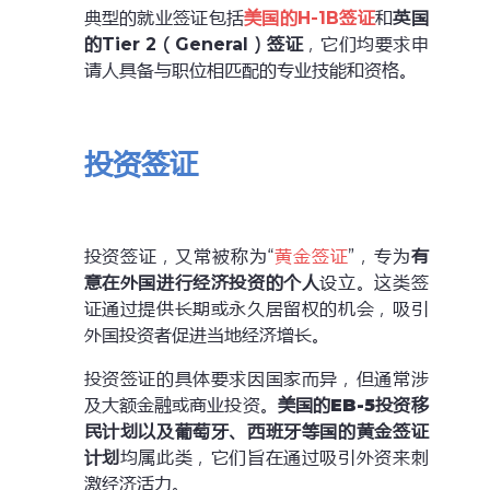
典型的就业签证包括
美国的H-1B签证
和
英国
的Tier 2（
General
）签证
，它们均要求申
请人具备与职位相匹配的专业技能和资格。
投资签证
投资签证，又常被称为“
黄金签证
”，专为
有
意在外国进行经济投资的个人
设立。这类签
证通过提供长期或永久居留权的机会，吸引
外国投资者促进当地经济增长。
投资签证的具体要求因国家而异，但通常涉
及大额金融或商业投资。
美国的
EB-5
投资移
民计划以及葡萄牙、西班牙等国的黄金签证
计划
均属此类，它们旨在通过吸引外资来刺
激经济活力。