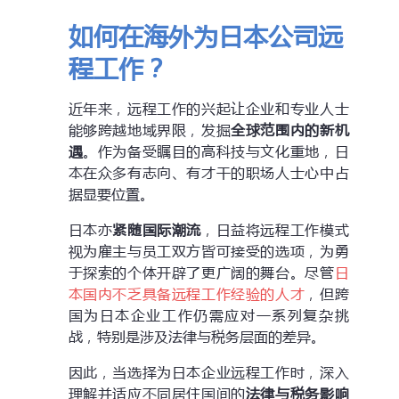
如何在海外为日本公司远
程工作？
近年来，远程工作的兴起让企业和专业人士
能够跨越地域界限，发掘
全球范围内的新机
遇
。作为备受瞩目的高科技与文化重地，日
本在众多有志向、有才干的职场人士心中占
据显要位置。
日本亦
紧随国际潮流
，日益将远程工作模式
视为雇主与员工双方皆可接受的选项，为勇
于探索的个体开辟了更广阔的舞台。尽管
日
本国内不乏具备远程工作经验的人才
，但跨
国为日本企业工作仍需应对一系列复杂挑
战，特别是涉及法律与税务层面的差异。
因此，当选择为日本企业远程工作时，深入
理解并适应不同居住国间的
法律与税务影响