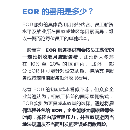
EOR
的费用是多少？
EOR 服务的具体费用因服务内容、员工薪资
水平及就业所在国家或地区等因素而异，难
以一概而论每位员工的单独成本。
一般而言，
EOR
服务提供商会按员工薪资的
一定比例收取月度服务费
，此比例大多落
在 10% 至 20% 的区间内。此外，部
分 EOR 还可能针对设立初期、持续支持服
务或特定增值服务额外收取费用。
尽管 EOR 的初期成本看似不菲，但众多企
业普遍认为，相较于传统的国际雇佣模式，
EOR 实则为更具成本效益的选择。
通过将雇
佣流程外包给
EOR，企业能够大幅缩短筹备
时间，减轻内部管理压力，并有效规避因当
地法规遵从不当而引发的延误或罚款风险
。