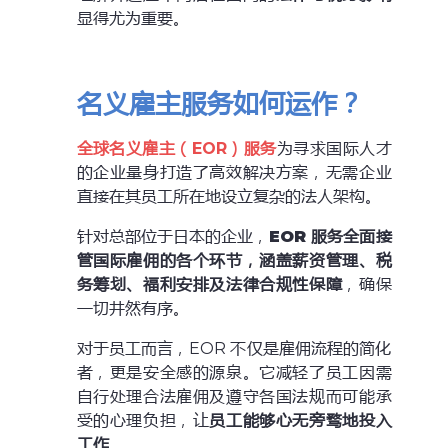
显得尤为重要。
名义雇主服务如何运作？
全球名义雇主（EOR）服务
为寻求国际人才
的企业量身打造了高效解决方案，无需企业
直接在其员工所在地设立复杂的法人架构。
针对总部位于日本的企业，
EOR
服务全面接
管国际雇佣的各个环节，涵盖薪资管理、税
务筹划、福利安排及法律合规性保障
，确保
一切井然有序。
对于员工而言，EOR 不仅是雇佣流程的简化
者，更是安全感的源泉。它减轻了员工因需
自行处理合法雇佣及遵守各国法规而可能承
受的心理负担，让
员工能够心无旁骛地投入
工作
。