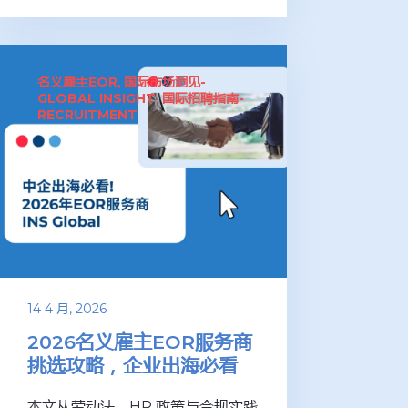
名义雇主EOR
国际市场洞见-
,
GLOBAL INSIGHT
国际招聘指南-
,
RECRUITMENT
14 4 月, 2026
2026名义雇主EOR服务商
挑选攻略，企业出海必看
本文从劳动法、HR 政策与合规实践