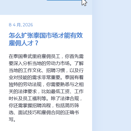
8 4 月, 2026
怎么扩张泰国市场才能有效
雇佣人才？
在泰国春武里府雇佣员工，你首先需
要深入分析当地的劳动力市场。了解
当地的工作文化、招聘习惯，以及行
业对技能的需求非常重要。泰国有着
独特的劳动法规，你需要熟悉与之相
关的法律要求，比如最低工资、工作
时长及员工福利等。除了法律合规，
你还需掌握招聘流程，包括简历筛
选、面试技巧和雇佣合同的正确书
写。