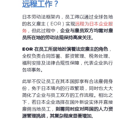
远程工作？
日本劳动法框架内，员工得以通过全球各地
的名义雇主（EOR）实现
远程为日本企业服
务
，但此过程中，
企业与雇员双方均需对雇
员所在
地
的劳动法规保持高度关注
。
EOR
在员工所居
地
扮演着法定雇主的角色
，
全权负责合同签署、薪资管理、税务处理、
福利安排及法律合规性保障，代表企业执行
各项事务。
此举不仅让员工在其本国即享有合法雇佣身
份，免于日本境内的行政繁琐，同时也大大
简化了企业与员工双方的工作流程。相比之
下，若日本企业选择在国外新设实体并直接
雇佣当地员工，
则需同时应对两国的人力资
源管理挑战，其复杂程度显著增加
。