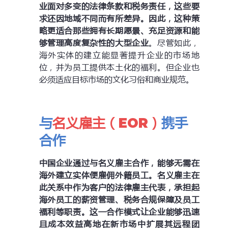
业面对多变的法律条款和税务责任，这些要
求还因地域不同而有所差异。因此，这种策
略更
适合那些拥有长期愿景、充足资源和能
够管理高度复杂性的大型企业
。尽管如此，
海外实体的建立能显著提升企业的市场地
位，并为员工提供本土化的福利。但企业也
必须适应目标市场的文化习俗和商业规范。
与
名义雇主（EOR）
携手
合作
中国企业通过与名义雇主合作，能够无需在
海外建立实体便雇佣外籍员工。
名义雇主在
此关系中作为客户的法律雇主代表，
承担起
海外员工的薪资管理、税务合规保障及员工
福利等职责。
这一合作模式让企业能够
迅速
且成本效益高地在新市场中扩展其远程团