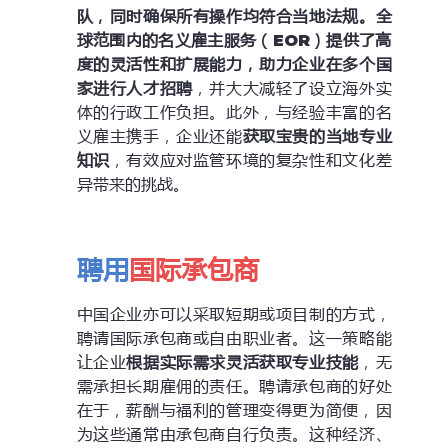
队
，同时确保所有操作均符合当地法规。全
球范围内的名义雇主服务（EOR）提供了高
度的灵活性和扩展能力，助力企业在
多个国
家进行人才招聘
，并大大减轻了设立海外实
体的行政工作负担。此外，与经验丰富的名
义雇主携手，企业还能
获取宝贵的当地专业
知识
，有效应对监管环境的复杂性和文化差
异带来的挑战。
聘用
国际承包商
中国企业亦可以采取短期或项目制的方式，
聘请国际承包商或自由职业者。这一策略能
让企业
根据实际需求灵活获取专业技能
，无
需承担长期雇佣的责任。聘请承包商的好处
在于，薪酬与福利的管理变得更为简便，因
为这些通常由承包商自行负责。这种经济、