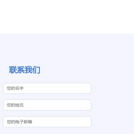
联系我们
Contact Us
(Chinese
Subdomain)